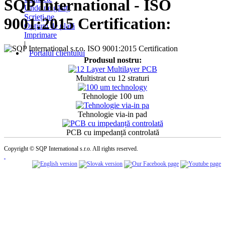
SQP International - ISO
Unde ne găsiți
Scrieți-ne
9001:2015 Certification:
Opțiuni de plată
Imprimare
|
Portalul clientului
Produsul nostru:
Multistrat cu 12 straturi
Tehnologie 100 um
Tehnologie via-in pad
PCB cu impedanță controlată
Copyright © SQP International s.r.o. All rights reserved.