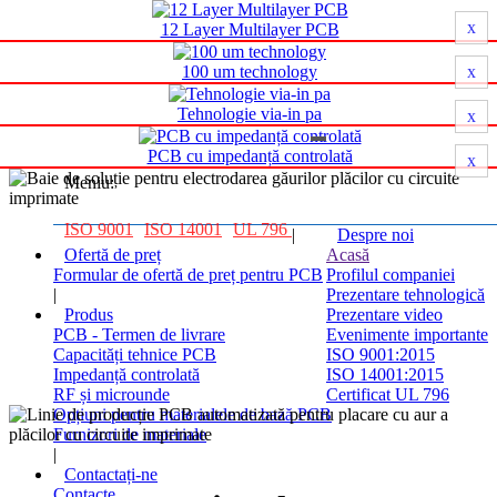
Producător de circuite imprimate
x
12 Layer Multilayer PCB
100 um technology
x
Tehnologie via-in pa
x
Placă de circuit imprimat Producător
PCB cu impedanță controlată
x
Meniu:
ISO 9001
ISO 14001
UL 796
|
Despre noi
Ofertă de preț
Acasă
Formular de ofertă de preț pentru PCB
Profilul companiei
|
Prezentare tehnologică
Produs
Prezentare video
PCB - Termen de livrare
Evenimente importante
Capacități tehnice PCB
ISO 9001:2015
Impedanță controlată
ISO 14001:2015
RF și microunde
Certificat UL 796
Opțiuni pentru materialele de bază PCB
Furnizori de materiale
|
Contactați-ne
Contacte